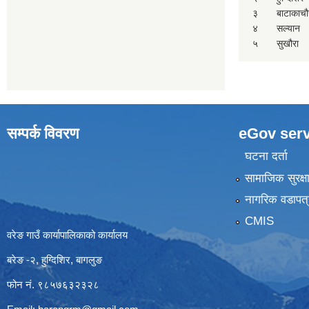
३
बाटाकाचौ
४
सल्यान
५
सुखौरा
सम्पर्क विवरण
eGov serv
घटना दर्ता
सामाजिक सुरक्ष
नागरिक वडापत्
CMIS
वरेङ गाउँ कार्यापालिकाको कार्यालय
बरेङ -२, हुग्दिशिर, बागलुङ
फोन नं. ९८५७६३२३२८