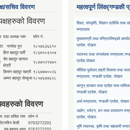
क्ष/सचिव विवरण
महत्वपूर्ण लिंक(गण्डकी प
यक्षहरुको विवरण
शिक्षा, संस्कृति, विज्ञान प्रविधि तथ
मन्त्रालय
म
वडा अध्यक्ष नाम
फोन नं.
मुख्यमन्त्री तथा मन्त्रिपरिषद्को कार्य
प्रदेश, पोखरा
कोट
नरसेङ पुन
९८५७६३६६१०
हिरा बहादुर घर्ती
९८६७५०३५०७
स्वास्थ्य तथा जनसंख्या मन्त्रालय,गण्
सेर बहादुर खनाल
प्रदेश,पोखरा
र
९८४७५२१४७५
क्षेत्री
भौतिक पूर्वाधार,शहरी विकास तथा याता
किसन बहादुर खत्री
९८६७७७००२६
मन्त्रालय, गण्डकी प्रदेश, पोखरा
अम्मर बहादुर सेरबुजा
९८५७६७७६२८
कानून,सञ्चार तथा प्रदेश सभा मामिला 
गण्डकी प्रदेश, पोखरा
अर्थ मन्त्रालय, गण्डकी प्रदेश, पोखरा
िवहरुको विवरण
उद्योग, पर्यटन, वन तथा वातावरण मन्त
ाम
वडा सचिव नाम
फोन नं.
प्रदेश, पोखरा
्कोट
नविन केसी
9763272201
भुमि व्यवस्था, कृषि तथा सहकारी मन्त्
यम बहादुर थापा
9763272202