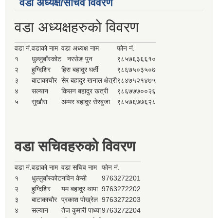
वडा अध्यक्ष/सचिव विवरण
वडा अध्यक्षहरुको विवरण
वडा नं.
वडाको नाम
वडा अध्यक्ष नाम
फोन नं.
१
धुल्लुबाँस्कोट
नरसेङ पुन
९८५७६३६६१०
२
हुग्दिशिर
हिरा बहादुर घर्ती
९८६७५०३५०७
३
बाटाकाचौर
सेर बहादुर खनाल क्षेत्री
९८४७५२१४७५
४
सल्यान
किसन बहादुर खत्री
९८६७७७००२६
५
सुखौरा
अम्मर बहादुर सेरबुजा
९८५७६७७६२८
वडा सचिवहरुको विवरण
वडा नं.
वडाको नाम
वडा सचिव नाम
फोन नं.
१
धुल्लुबाँस्कोट
नविन केसी
9763272201
२
हुग्दिशिर
यम बहादुर थापा
9763272202
३
बाटाकाचौर
प्रकाश पोख्रेल
9763272203
४
सल्यान
तेज कुमारी पाध्या
9763272204