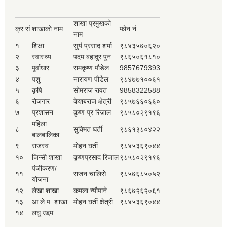
शाखा प्रमुखको
क्र.सं.
शाखाको नाम
फोन नं.
नाम
१
शिक्षा
सुर्य प्रसाद शर्मा
९८४३५७०६२०
२
स्वास्थ्य
पदम बहादुर पुन
९८६५०६१८१०
३
पूर्वाधार
रामकृष्ण पौडेल
9857679393
४
पशु
नारायण पौडेल
९८४७७१००६१
५
कृषि
सोमराज रावत
9858322588
६
रोजगार
केशबराज क्षेत्री
९८५७६६०६६०
७
प्रशासन
कृष्ण प्र.रिजाल
९८५८०२९१९६
महिला
८
सुक्मित घर्ती
९८६१३८०४२२
बालबालिका
९
राजस्व
मोहन घर्ती
९८४५३६९०४४
१०
जिन्सी शाखा
कृष्णप्रसाद रिजाल
९८५८०२९१९६
पंजीकरण/
११
राजन चालिसे
९८५७६८५०५२
योजना
१२
लेखा शाखा
कमला न्यौपाने
९८६७२६२०६१
१३
आ.ले.प. शाखा
मोहन घर्ती क्षेत्री
९८४५३६९०४४
१४
लघु उद्दम