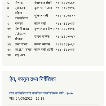
६
रोजगार
केशबराज क्षेत्री
९८५७६६०६६०
७
प्रशासन
कृष्ण प्र.रिजाल
९८५८०२९१९६
महिला
८
सुक्मित घर्ती
९८६१३८०४२२
बालबालिका
९
राजस्व
मोहन घर्ती
९८४५३६९०४४
१०
जिन्सी शाखा
कृष्णप्रसाद रिजाल
९८५८०२९१९६
पंजीकरण/
११
राजन चालिसे
९८५७६८५०५२
योजना
१२
लेखा शाखा
कमला न्यौपाने
९८६७२६२०६१
१३
आ.ले.प. शाखा
मोहन घर्ती क्षेत्री
९८४५३६९०४४
१४
लघु उद्दम
ऐन, कानुन तथा निर्देशिका
बरेङ गाउँपालिकाको सामाजिक समावेशीकरण नीति, २०७८
मिति:
04/09/2023 - 13:19