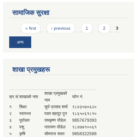
सामाजिक सुरक्षा
Pages
« first
‹ previous
1
2
3
अन्य
शाखा प्रमुखहरू
शाखा प्रमुखको
क्र.सं.
शाखाको नाम
फोन नं.
नाम
१
शिक्षा
सुर्य प्रसाद शर्मा
९८४३५७०६२०
२
स्वास्थ्य
पदम बहादुर पुन
९८६५०६१८१०
३
पूर्वाधार
रामकृष्ण पौडेल
9857679393
४
पशु
नारायण पौडेल
९८४७७१००६१
५
कृषि
सोमराज रावत
9858322588