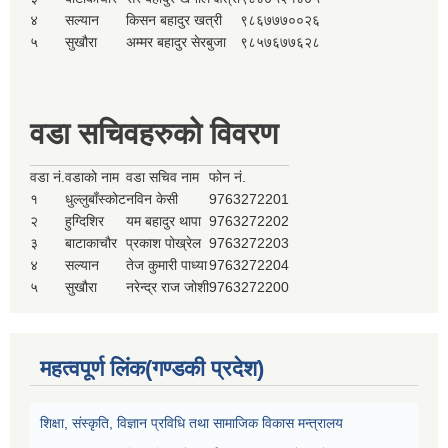
४
सल्यान
किसन बहादुर खत्री
९८६७७७००२६
५
सुखौरा
अम्मर बहादुर सेरबुजा
९८५७६७७६२८
वडा सचिवहरुको विवरण
वडा नं.
वडाको नाम
वडा सचिव नाम
फोन नं.
१
धुल्लुबाँस्कोट
नविन केसी
9763272201
२
हुग्दिशिर
यम बहादुर थापा
9763272202
३
बाटाकाचौर
प्रकाश पोख्रेल
9763272203
४
सल्यान
तेज कुमारी पाध्या
9763272204
५
सुखौरा
नरेन्द्र राज जोशी
9763272200
महत्वपूर्ण लिंक(गण्डकी प्रदेश)
शिक्षा, संस्कृति, विज्ञान प्रविधि तथा सामाजिक विकास मन्त्रालय