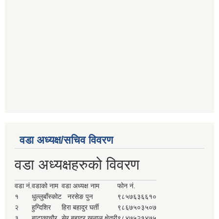
वडा अध्यक्ष/सचिव विवरण
वडा अध्यक्षहरुको विवरण
वडा नं.
वडाको नाम
वडा अध्यक्ष नाम
फोन नं.
१
धुल्लुबाँस्कोट
नरसेङ पुन
९८५७६३६६१०
२
हुग्दिशिर
हिरा बहादुर घर्ती
९८६७५०३५०७
३
बाटाकाचौर
सेर बहादुर खनाल क्षेत्री
९८४७५२१४७५