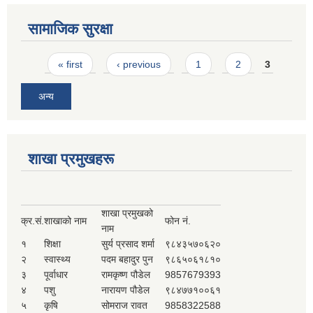
सामाजिक सुरक्षा
Pages
« first
‹ previous
1
2
3
अन्य
शाखा प्रमुखहरू
शाखा प्रमुखको
क्र.सं.
शाखाको नाम
फोन नं.
नाम
१
शिक्षा
सुर्य प्रसाद शर्मा
९८४३५७०६२०
२
स्वास्थ्य
पदम बहादुर पुन
९८६५०६१८१०
३
पूर्वाधार
रामकृष्ण पौडेल
9857679393
४
पशु
नारायण पौडेल
९८४७७१००६१
५
कृषि
सोमराज रावत
9858322588