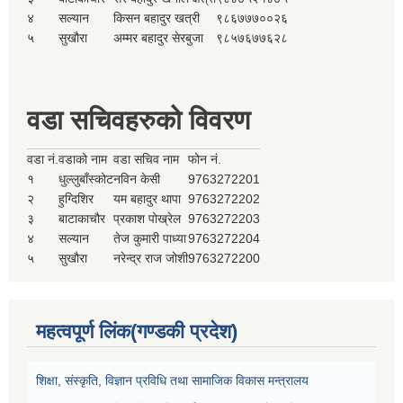
४
सल्यान
किसन बहादुर खत्री
९८६७७७००२६
५
सुखौरा
अम्मर बहादुर सेरबुजा
९८५७६७७६२८
वडा सचिवहरुको विवरण
वडा नं.
वडाको नाम
वडा सचिव नाम
फोन नं.
१
धुल्लुबाँस्कोट
नविन केसी
9763272201
२
हुग्दिशिर
यम बहादुर थापा
9763272202
३
बाटाकाचौर
प्रकाश पोख्रेल
9763272203
४
सल्यान
तेज कुमारी पाध्या
9763272204
५
सुखौरा
नरेन्द्र राज जोशी
9763272200
महत्वपूर्ण लिंक(गण्डकी प्रदेश)
शिक्षा, संस्कृति, विज्ञान प्रविधि तथा सामाजिक विकास मन्त्रालय