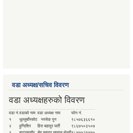
वडा अध्यक्ष/सचिव विवरण
वडा अध्यक्षहरुको विवरण
वडा नं.
वडाको नाम
वडा अध्यक्ष नाम
फोन नं.
१
धुल्लुबाँस्कोट
नरसेङ पुन
९८५७६३६६१०
२
हुग्दिशिर
हिरा बहादुर घर्ती
९८६७५०३५०७
३
बाटाकाचौर
सेर बहादुर खनाल क्षेत्री
९८४७५२१४७५