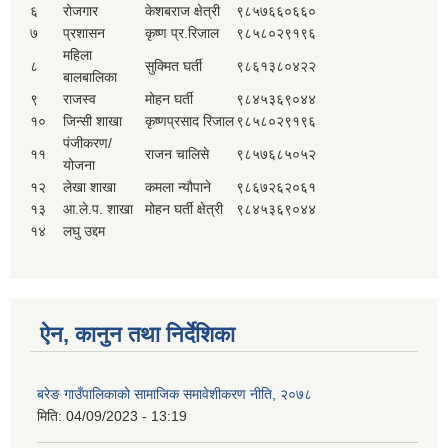
६
रोजगार
केशबराज क्षेत्री
९८५७६६०६६०
७
प्रशासन
कृष्ण प्र.रिजाल
९८५८०२९१९६
महिला
८
सुक्मित घर्ती
९८६१३८०४२२
बालबालिका
९
राजस्व
मोहन घर्ती
९८४५३६९०४४
१०
जिन्सी शाखा
कृष्णप्रसाद रिजाल
९८५८०२९१९६
पंजीकरण/
११
राजन चालिसे
९८५७६८५०५२
योजना
१२
लेखा शाखा
कमला न्यौपाने
९८६७२६२०६१
१३
आ.ले.प. शाखा
मोहन घर्ती क्षेत्री
९८४५३६९०४४
१४
लघु उद्दम
ऐन, कानुन तथा निर्देशिका
बरेङ गाउँपालिकाको सामाजिक समावेशीकरण नीति, २०७८
मिति:
04/09/2023 - 13:19