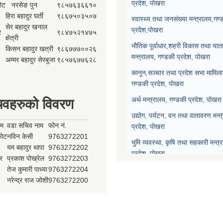
प्रदेश, पोखरा
कोट
नरसेङ पुन
९८५७६३६६१०
हिरा बहादुर घर्ती
९८६७५०३५०७
स्वास्थ्य तथा जनसंख्या मन्त्रालय,गण्
सेर बहादुर खनाल
प्रदेश,पोखरा
र
९८४७५२१४७५
क्षेत्री
भौतिक पूर्वाधार,शहरी विकास तथा याता
किसन बहादुर खत्री
९८६७७७००२६
मन्त्रालय, गण्डकी प्रदेश, पोखरा
अम्मर बहादुर सेरबुजा
९८५७६७७६२८
कानून,सञ्चार तथा प्रदेश सभा मामिला 
गण्डकी प्रदेश, पोखरा
अर्थ मन्त्रालय, गण्डकी प्रदेश, पोखरा
िवहरुको विवरण
उद्योग, पर्यटन, वन तथा वातावरण मन्त
ाम
वडा सचिव नाम
फोन नं.
प्रदेश, पोखरा
्कोट
नविन केसी
9763272201
भुमि व्यवस्था, कृषि तथा सहकारी मन्त्
यम बहादुर थापा
9763272202
प्रदेश, पोखरा
र
प्रकाश पोख्रेल
9763272203
तेज कुमारी पाध्या
9763272204
प्रदेश नीति योजना आयोग, गण्डकी प्र
नरेन्द्र राज जोशी
9763272200
प्रदेश सभा, गण्डकी प्रदेश, पोखरा
मुख्यन्यायाधिवक्ताको कार्यालय, गण्डक