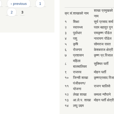
‹ previous
1
शाखा प्रमुखको
2
3
क्र.सं.
शाखाको नाम
नाम
१
शिक्षा
सुर्य प्रसाद शर्मा
२
स्वास्थ्य
पदम बहादुर पुन
३
पूर्वाधार
रामकृष्ण पौडेल
४
पशु
नारायण पौडेल
५
कृषि
सोमराज रावत
६
रोजगार
केशबराज क्षेत्री
७
प्रशासन
कृष्ण प्र.रिजाल
महिला
८
सुक्मित घर्ती
बालबालिका
९
राजस्व
मोहन घर्ती
१०
जिन्सी शाखा
कृष्णप्रसाद रिज
पंजीकरण/
११
राजन चालिसे
योजना
१२
लेखा शाखा
कमला न्यौपाने
१३
आ.ले.प. शाखा
मोहन घर्ती क्षेत्री
१४
लघु उद्दम