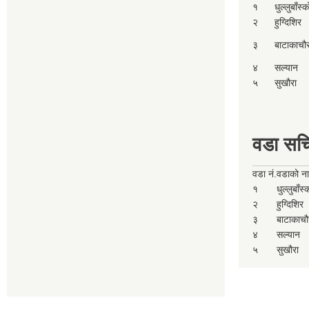
१
धुल्लुबाँस्
२
हुग्दिशिर
३
बाटाकाचौ
४
सल्यान
५
सुखौरा
वडा सच
वडा नं.
वडाको न
१
धुल्लुबाँस
२
हुग्दिशिर
३
बाटाकाचौ
४
सल्यान
५
सुखौरा