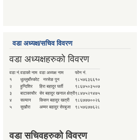
वडा अध्यक्ष/सचिव विवरण
वडा अध्यक्षहरुको विवरण
वडा नं.
वडाको नाम
वडा अध्यक्ष नाम
फोन नं.
१
धुल्लुबाँस्कोट
नरसेङ पुन
९८५७६३६६१०
२
हुग्दिशिर
हिरा बहादुर घर्ती
९८६७५०३५०७
३
बाटाकाचौर
सेर बहादुर खनाल क्षेत्री
९८४७५२१४७५
४
सल्यान
किसन बहादुर खत्री
९८६७७७००२६
५
सुखौरा
अम्मर बहादुर सेरबुजा
९८५७६७७६२८
वडा सचिवहरुको विवरण