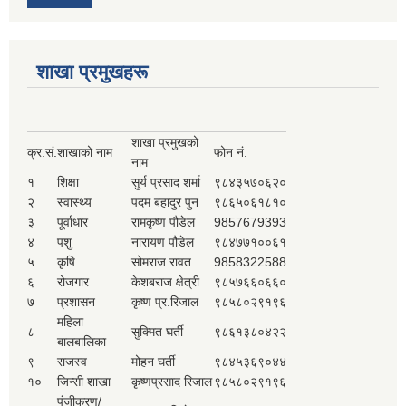
शाखा प्रमुखहरू
शाखा प्रमुखको
क्र.सं.
शाखाको नाम
फोन नं.
नाम
१
शिक्षा
सुर्य प्रसाद शर्मा
९८४३५७०६२०
२
स्वास्थ्य
पदम बहादुर पुन
९८६५०६१८१०
३
पूर्वाधार
रामकृष्ण पौडेल
9857679393
४
पशु
नारायण पौडेल
९८४७७१००६१
५
कृषि
सोमराज रावत
9858322588
६
रोजगार
केशबराज क्षेत्री
९८५७६६०६६०
७
प्रशासन
कृष्ण प्र.रिजाल
९८५८०२९१९६
महिला
८
सुक्मित घर्ती
९८६१३८०४२२
बालबालिका
९
राजस्व
मोहन घर्ती
९८४५३६९०४४
१०
जिन्सी शाखा
कृष्णप्रसाद रिजाल
९८५८०२९१९६
पंजीकरण/