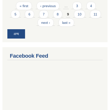
Pages
« first
‹ previous
…
3
4
5
6
7
8
9
10
11
next ›
last »
अन्य
Facebook Feed