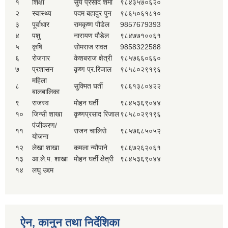
१
शिक्षा
सुर्य प्रसाद शर्मा
९८४३५७०६२०
२
स्वास्थ्य
पदम बहादुर पुन
९८६५०६१८१०
३
पूर्वाधार
रामकृष्ण पौडेल
9857679393
४
पशु
नारायण पौडेल
९८४७७१००६१
५
कृषि
सोमराज रावत
9858322588
६
रोजगार
केशबराज क्षेत्री
९८५७६६०६६०
७
प्रशासन
कृष्ण प्र.रिजाल
९८५८०२९१९६
महिला
८
सुक्मित घर्ती
९८६१३८०४२२
बालबालिका
९
राजस्व
मोहन घर्ती
९८४५३६९०४४
१०
जिन्सी शाखा
कृष्णप्रसाद रिजाल
९८५८०२९१९६
पंजीकरण/
११
राजन चालिसे
९८५७६८५०५२
योजना
१२
लेखा शाखा
कमला न्यौपाने
९८६७२६२०६१
१३
आ.ले.प. शाखा
मोहन घर्ती क्षेत्री
९८४५३६९०४४
१४
लघु उद्दम
ऐन, कानुन तथा निर्देशिका