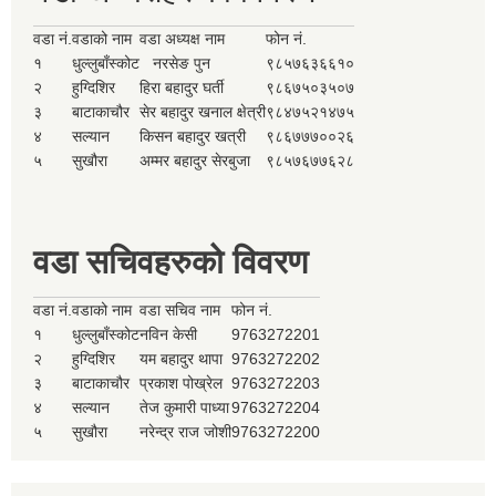
वडा नं.
वडाको नाम
वडा अध्यक्ष नाम
फोन नं.
१
धुल्लुबाँस्कोट
नरसेङ पुन
९८५७६३६६१०
२
हुग्दिशिर
हिरा बहादुर घर्ती
९८६७५०३५०७
३
बाटाकाचौर
सेर बहादुर खनाल क्षेत्री
९८४७५२१४७५
४
सल्यान
किसन बहादुर खत्री
९८६७७७००२६
५
सुखौरा
अम्मर बहादुर सेरबुजा
९८५७६७७६२८
वडा सचिवहरुको विवरण
वडा नं.
वडाको नाम
वडा सचिव नाम
फोन नं.
१
धुल्लुबाँस्कोट
नविन केसी
9763272201
२
हुग्दिशिर
यम बहादुर थापा
9763272202
३
बाटाकाचौर
प्रकाश पोख्रेल
9763272203
४
सल्यान
तेज कुमारी पाध्या
9763272204
५
सुखौरा
नरेन्द्र राज जोशी
9763272200