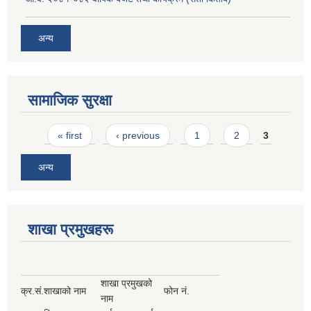
अन्य
सामाजिक सुरक्षा
Pages
« first
‹ previous
1
2
3
अन्य
शाखा प्रमुखहरू
शाखा प्रमुखको
क्र.सं.
शाखाको नाम
फोन नं.
नाम