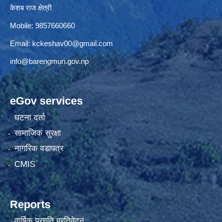
केशब राज क्षेत्री
Mobile: 9857660660
Email:
kckeshav00@gmail.com
info@barengmun.gov.np
eGov services
घटना दर्ता
सामाजिक सुरक्षा
नागरिक वडापत्र
CMIS
Reports
वार्षिक प्रगति प्रतिवेदन