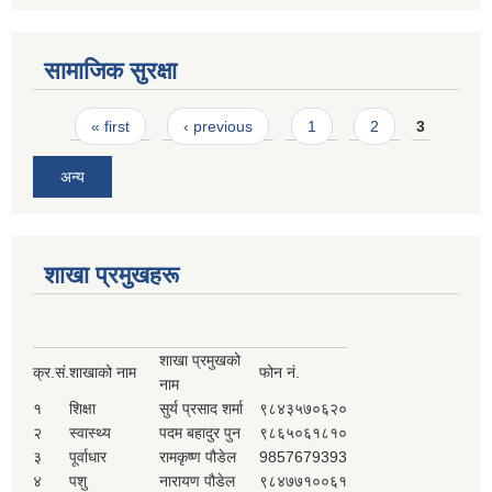
सामाजिक सुरक्षा
Pages
« first
‹ previous
1
2
3
अन्य
शाखा प्रमुखहरू
शाखा प्रमुखको
क्र.सं.
शाखाको नाम
फोन नं.
नाम
१
शिक्षा
सुर्य प्रसाद शर्मा
९८४३५७०६२०
२
स्वास्थ्य
पदम बहादुर पुन
९८६५०६१८१०
३
पूर्वाधार
रामकृष्ण पौडेल
9857679393
४
पशु
नारायण पौडेल
९८४७७१००६१