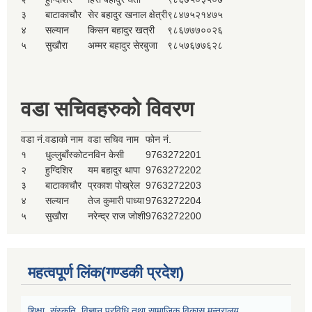
३
बाटाकाचौर
सेर बहादुर खनाल क्षेत्री
९८४७५२१४७५
४
सल्यान
किसन बहादुर खत्री
९८६७७७००२६
५
सुखौरा
अम्मर बहादुर सेरबुजा
९८५७६७७६२८
वडा सचिवहरुको विवरण
वडा नं.
वडाको नाम
वडा सचिव नाम
फोन नं.
१
धुल्लुबाँस्कोट
नविन केसी
9763272201
२
हुग्दिशिर
यम बहादुर थापा
9763272202
३
बाटाकाचौर
प्रकाश पोख्रेल
9763272203
४
सल्यान
तेज कुमारी पाध्या
9763272204
५
सुखौरा
नरेन्द्र राज जोशी
9763272200
महत्वपूर्ण लिंक(गण्डकी प्रदेश)
शिक्षा, संस्कृति, विज्ञान प्रविधि तथा सामाजिक विकास मन्त्रालय