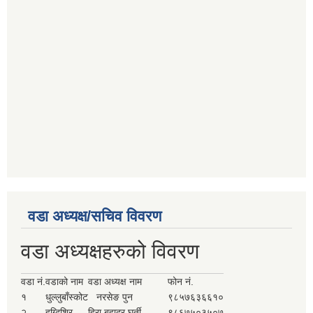
वडा अध्यक्ष/सचिव विवरण
वडा अध्यक्षहरुको विवरण
वडा नं.
वडाको नाम
वडा अध्यक्ष नाम
फोन नं.
१
धुल्लुबाँस्कोट
नरसेङ पुन
९८५७६३६६१०
२
हुग्दिशिर
हिरा बहादुर घर्ती
९८६७५०३५०७