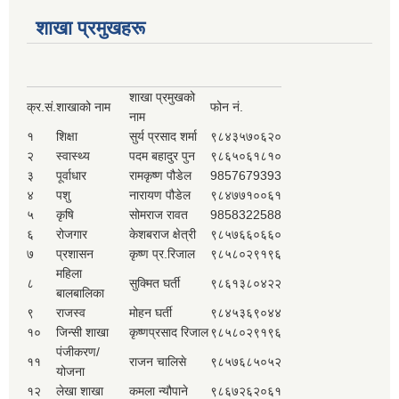
शाखा प्रमुखहरू
शाखा प्रमुखको
क्र.सं.
शाखाको नाम
फोन नं.
नाम
१
शिक्षा
सुर्य प्रसाद शर्मा
९८४३५७०६२०
२
स्वास्थ्य
पदम बहादुर पुन
९८६५०६१८१०
३
पूर्वाधार
रामकृष्ण पौडेल
9857679393
४
पशु
नारायण पौडेल
९८४७७१००६१
५
कृषि
सोमराज रावत
9858322588
६
रोजगार
केशबराज क्षेत्री
९८५७६६०६६०
७
प्रशासन
कृष्ण प्र.रिजाल
९८५८०२९१९६
महिला
८
सुक्मित घर्ती
९८६१३८०४२२
बालबालिका
९
राजस्व
मोहन घर्ती
९८४५३६९०४४
१०
जिन्सी शाखा
कृष्णप्रसाद रिजाल
९८५८०२९१९६
पंजीकरण/
११
राजन चालिसे
९८५७६८५०५२
योजना
१२
लेखा शाखा
कमला न्यौपाने
९८६७२६२०६१