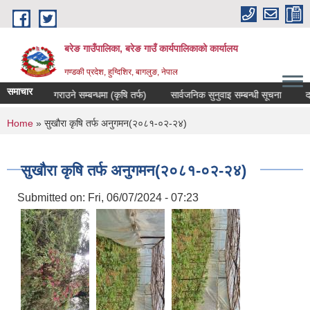
Skip to main content
बरेङ गाउँपालिका, बरेङ गाउँ कार्यपालिकाको कार्यालय
गण्डकी प्रदेश, हुग्दिशिर, बागलुङ, नेपाल
समाचार
ट उपलब्ध गराउने सम्बन्धमा (कृषि तर्फ)
सार्वजनिक सुनुवाइ सम्बन्धी सूचना
दररेट 
You are here
Home
» सुखौरा कृषि तर्फ अनुगमन(२०८१-०२-२४)
सुखौरा कृषि तर्फ अनुगमन(२०८१-०२-२४)
Submitted on:
Fri, 06/07/2024 - 07:23