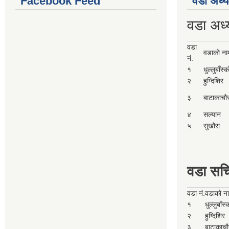
Facebook Feed
वडा अध्य
वडा अध्
वडा
वडाको ना
नं.
१
धुल्लुबाँस्
२
हुग्दिशिर
३
बाटाकाचौ
४
सल्यान
५
सुखौरा
वडा सच
वडा नं.
वडाको न
१
धुल्लुबाँस
२
हुग्दिशिर
३
बाटाकाचौ