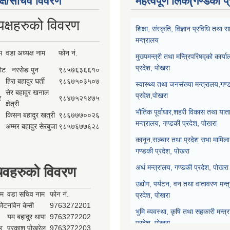
क्ष/सचिव विवरण
महत्वपूर्ण लिंक(गण्डकी प
यक्षहरुको विवरण
शिक्षा, संस्कृति, विज्ञान प्रविधि तथ
मन्त्रालय
म
वडा अध्यक्ष नाम
फोन नं.
मुख्यमन्त्री तथा मन्त्रिपरिषद्को कार्य
प्रदेश, पोखरा
कोट
नरसेङ पुन
९८५७६३६६१०
हिरा बहादुर घर्ती
९८६७५०३५०७
स्वास्थ्य तथा जनसंख्या मन्त्रालय,गण्
सेर बहादुर खनाल
प्रदेश,पोखरा
र
९८४७५२१४७५
क्षेत्री
भौतिक पूर्वाधार,शहरी विकास तथा याता
किसन बहादुर खत्री
९८६७७७००२६
मन्त्रालय, गण्डकी प्रदेश, पोखरा
अम्मर बहादुर सेरबुजा
९८५७६७७६२८
कानून,सञ्चार तथा प्रदेश सभा मामिला 
गण्डकी प्रदेश, पोखरा
अर्थ मन्त्रालय, गण्डकी प्रदेश, पोखरा
िवहरुको विवरण
उद्योग, पर्यटन, वन तथा वातावरण मन्त
ाम
वडा सचिव नाम
फोन नं.
प्रदेश, पोखरा
्कोट
नविन केसी
9763272201
भुमि व्यवस्था, कृषि तथा सहकारी मन्त्
यम बहादुर थापा
9763272202
प्रदेश, पोखरा
र
प्रकाश पोख्रेल
9763272203