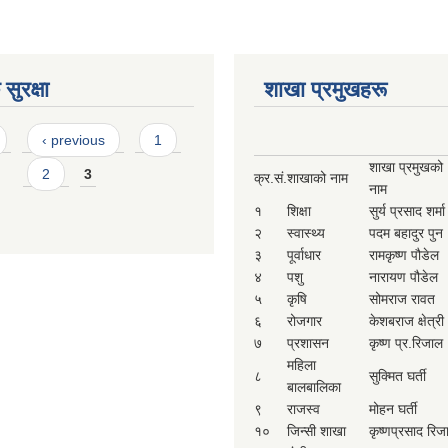
सुरक्षा
शाखा प्रमुखहरू
‹ previous
1
शाखा प्रमुखको
2
3
क्र.सं.
शाखाको नाम
नाम
१
शिक्षा
सुर्य प्रसाद शर्मा
२
स्वास्थ्य
पदम बहादुर पुन
३
पूर्वाधार
रामकृष्ण पौडेल
४
पशु
नारायण पौडेल
५
कृषि
सोमराज रावत
६
रोजगार
केशबराज क्षेत्री
७
प्रशासन
कृष्ण प्र.रिजाल
महिला
८
सुक्मित घर्ती
बालबालिका
९
राजस्व
मोहन घर्ती
१०
जिन्सी शाखा
कृष्णप्रसाद रिज