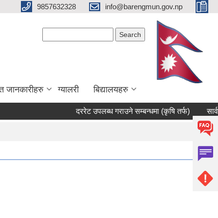
9857632328
info@barengmun.gov.np
Search form
Search
त जानकारीहरु
ग्यालरी
बिद्यालयहरु
दररेट उपलब्ध गराउने सम्बन्धमा (कृषि तर्फ)
सार्वजनिक 