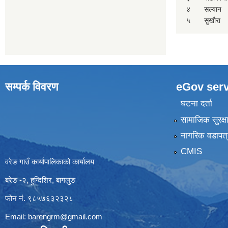
४
सल्यान
५
सुखौरा
सम्पर्क विवरण
eGov serv
घटना दर्ता
सामाजिक सुरक्ष
नागरिक वडापत्
CMIS
वरेङ गाउँ कार्यापालिकाको कार्यालय
बरेङ -२, हुग्दिशिर, बागलुङ
फोन नं. ९८५७६३२३२८
Email:
barengrm@gmail.com