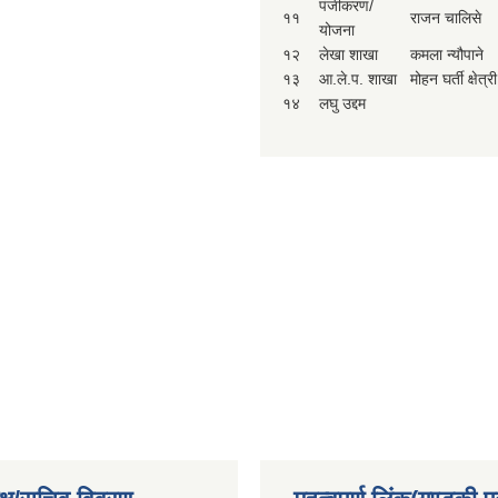
पंजीकरण/
११
राजन चालिसे
योजना
१२
लेखा शाखा
कमला न्यौपाने
१३
आ.ले.प. शाखा
मोहन घर्ती क्षेत्री
१४
लघु उद्दम