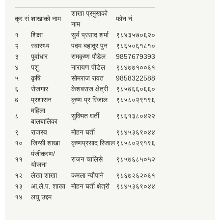
शाखा प्रमुखको
क्र.सं.
शाखाको नाम
फोन नं.
नाम
१
शिक्षा
सुर्य प्रसाद शर्मा
९८४३५७०६२०
२
स्वास्थ्य
पदम बहादुर पुन
९८६५०६१८१०
३
पूर्वाधार
रामकृष्ण पौडेल
9857679393
४
पशु
नारायण पौडेल
९८४७७१००६१
५
कृषि
सोमराज रावत
9858322588
६
रोजगार
केशबराज क्षेत्री
९८५७६६०६६०
७
प्रशासन
कृष्ण प्र.रिजाल
९८५८०२९१९६
महिला
८
सुक्मित घर्ती
९८६१३८०४२२
बालबालिका
९
राजस्व
मोहन घर्ती
९८४५३६९०४४
१०
जिन्सी शाखा
कृष्णप्रसाद रिजाल
९८५८०२९१९६
पंजीकरण/
११
राजन चालिसे
९८५७६८५०५२
योजना
१२
लेखा शाखा
कमला न्यौपाने
९८६७२६२०६१
१३
आ.ले.प. शाखा
मोहन घर्ती क्षेत्री
९८४५३६९०४४
१४
लघु उद्दम