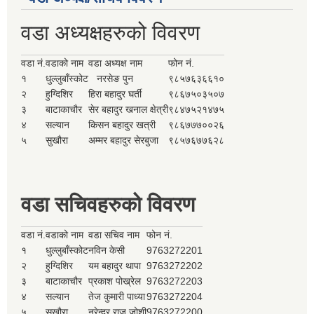
वडा अध्यक्षहरुको विवरण
वडा नं.
वडाको नाम
वडा अध्यक्ष नाम
फोन नं.
१
धुल्लुबाँस्कोट
नरसेङ पुन
९८५७६३६६१०
२
हुग्दिशिर
हिरा बहादुर घर्ती
९८६७५०३५०७
३
बाटाकाचौर
सेर बहादुर खनाल क्षेत्री
९८४७५२१४७५
४
सल्यान
किसन बहादुर खत्री
९८६७७७००२६
५
सुखौरा
अम्मर बहादुर सेरबुजा
९८५७६७७६२८
वडा सचिवहरुको विवरण
वडा नं.
वडाको नाम
वडा सचिव नाम
फोन नं.
१
धुल्लुबाँस्कोट
नविन केसी
9763272201
२
हुग्दिशिर
यम बहादुर थापा
9763272202
३
बाटाकाचौर
प्रकाश पोख्रेल
9763272203
४
सल्यान
तेज कुमारी पाध्या
9763272204
५
सुखौरा
नरेन्द्र राज जोशी
9763272200