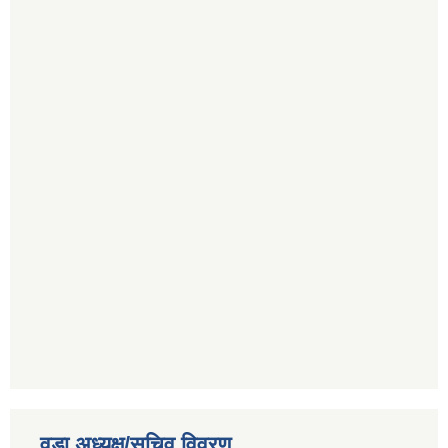
वडा अध्यक्ष/सचिव विवरण