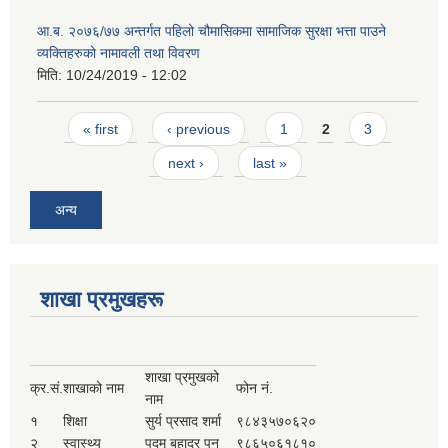
आ.ब. २०७६/७७ अन्तर्गत पहिलो चौमासिकमा सामाजिक सुरक्षा भत्ता पाउने
व्यक्तिहरुको नामावली तथा विवरण
मिति:
10/24/2019 - 12:02
Pages
« first
‹ previous
1
2
3
next ›
last »
अन्य
शाखा प्रमुखहरू
शाखा प्रमुखको
क्र.सं.
शाखाको नाम
फोन नं.
नाम
१
शिक्षा
सुर्य प्रसाद शर्मा
९८४३५७०६२०
२
स्वास्थ्य
पदम बहादुर पुन
९८६५०६१८१०