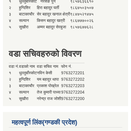
१
धुल्लुबाँस्कोट
नरसेङ पुन
९८५७६३६६१०
२
हुग्दिशिर
हिरा बहादुर घर्ती
९८६७५०३५०७
३
बाटाकाचौर
सेर बहादुर खनाल क्षेत्री
९८४७५२१४७५
४
सल्यान
किसन बहादुर खत्री
९८६७७७००२६
५
सुखौरा
अम्मर बहादुर सेरबुजा
९८५७६७७६२८
वडा सचिवहरुको विवरण
वडा नं.
वडाको नाम
वडा सचिव नाम
फोन नं.
१
धुल्लुबाँस्कोट
नविन केसी
9763272201
२
हुग्दिशिर
यम बहादुर थापा
9763272202
३
बाटाकाचौर
प्रकाश पोख्रेल
9763272203
४
सल्यान
तेज कुमारी पाध्या
9763272204
५
सुखौरा
नरेन्द्र राज जोशी
9763272200
महत्वपूर्ण लिंक(गण्डकी प्रदेश)