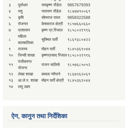
३
पूर्वाधार
रामकृष्ण पौडेल
9857679393
४
पशु
नारायण पौडेल
९८४७७१००६१
५
कृषि
सोमराज रावत
9858322588
६
रोजगार
केशबराज क्षेत्री
९८५७६६०६६०
७
प्रशासन
कृष्ण प्र.रिजाल
९८५८०२९१९६
महिला
८
सुक्मित घर्ती
९८६१३८०४२२
बालबालिका
९
राजस्व
मोहन घर्ती
९८४५३६९०४४
१०
जिन्सी शाखा
कृष्णप्रसाद रिजाल
९८५८०२९१९६
पंजीकरण/
११
राजन चालिसे
९८५७६८५०५२
योजना
१२
लेखा शाखा
कमला न्यौपाने
९८६७२६२०६१
१३
आ.ले.प. शाखा
मोहन घर्ती क्षेत्री
९८४५३६९०४४
१४
लघु उद्दम
ऐन, कानुन तथा निर्देशिका