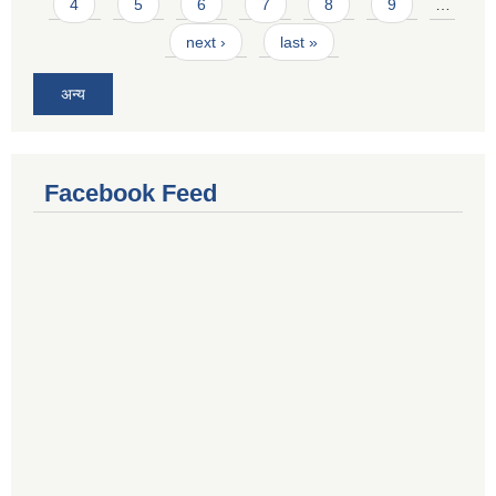
4
5
6
7
8
9
…
next ›
last »
अन्य
Facebook Feed