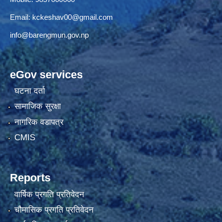
Email:
kckeshav00@gmail.com
info@barengmun.gov.np
eGov services
घटना दर्ता
सामाजिक सुरक्षा
नागरिक वडापत्र
CMIS
Reports
वार्षिक प्रगति प्रतिवेदन
चौमासिक प्रगति प्रतिवेदन