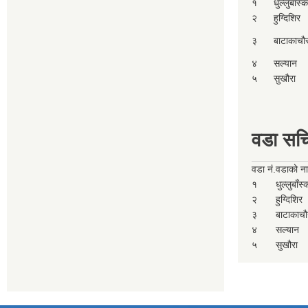
१
धुल्लुबाँस्
२
हुग्दिशिर
३
बाटाकाचौ
४
सल्यान
५
सुखौरा
वडा सच
वडा नं.
वडाको न
१
धुल्लुबाँस
२
हुग्दिशिर
३
बाटाकाचौ
४
सल्यान
५
सुखौरा