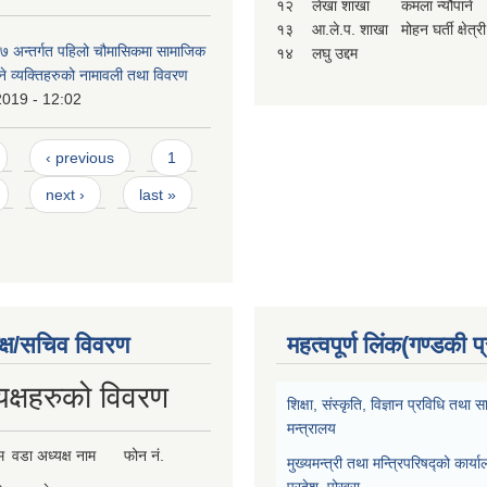
१२
लेखा शाखा
कमला न्यौपाने
१३
आ.ले.प. शाखा
मोहन घर्ती क्षेत्री
 अन्तर्गत पहिलो चौमासिकमा सामाजिक
१४
लघु उद्दम
ाउने व्यक्तिहरुको नामावली तथा विवरण
2019 - 12:02
‹ previous
1
next ›
last »
क्ष/सचिव विवरण
महत्वपूर्ण लिंक(गण्डकी प
यक्षहरुको विवरण
शिक्षा, संस्कृति, विज्ञान प्रविधि तथ
मन्त्रालय
म
वडा अध्यक्ष नाम
फोन नं.
मुख्यमन्त्री तथा मन्त्रिपरिषद्को कार्य
प्रदेश, पोखरा