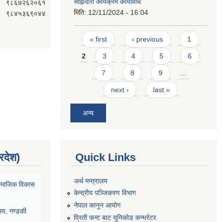
साझेदारी कार्यक्रम कार्यविधि
९८६७२६२०६१
मिति:
12/11/2024 - 16:04
९८४५३६९०४४
Pages
« first
‹ previous
1
2
3
4
5
6
7
8
9
…
next ›
last »
अन्य
्रदेश)
Quick Links
अर्थ मन्त्रालय
ा सामाजिक विकास
केन्द्रीय पञ्जिकरण विभाग
नेपाल कानुन आयोग
ालय, गण्डकी
प्रिती फन्ट बाट युनिकोड कन्भर्रटर