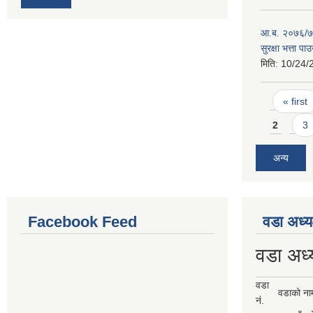
आ.ब. २०७६/७७
सुरक्षा भत्ता प
मिति:
10/24/
Pages
« first
2
3
अन्य
Facebook Feed
वडा अध्य
वडा अध्
वडा
वडाको ना
नं.