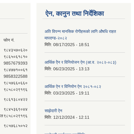
ऐन, कानुन तथा निर्देशिका
अति विपन्न मानसिक रोगीहरूको लागि औषधि राहत
मापदण्ड-२०८२
फोन नं.
मिति:
08/17/2025 - 18:51
९८४३५७०६२०
९८६५०६१८१०
आर्थिक ऐेन र विनियोजन ऐन (आ.व. २०८२-०८‍३)
9857679393
मिति:
06/23/2025 - 13:13
९८४७७१००६१
9858322588
९८५७६६०६६०
आर्थिक ऐन र विनियोन ऐन २०८१-०८२
९८५८०२९१९६
मिति:
03/23/2025 - 19:11
९८६१३८०४२२
९८४५३६९०४४
साझेदारी ऐन
ाल
९८५८०२९१९६
मिति:
12/12/2024 - 12:11
९८५७६८५०५२