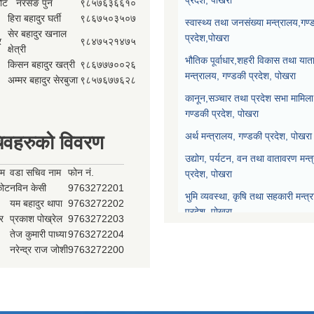
कोट
नरसेङ पुन
९८५७६३६६१०
हिरा बहादुर घर्ती
९८६७५०३५०७
स्वास्थ्य तथा जनसंख्या मन्त्रालय,गण्
सेर बहादुर खनाल
प्रदेश,पोखरा
र
९८४७५२१४७५
क्षेत्री
भौतिक पूर्वाधार,शहरी विकास तथा याता
किसन बहादुर खत्री
९८६७७७००२६
मन्त्रालय, गण्डकी प्रदेश, पोखरा
अम्मर बहादुर सेरबुजा
९८५७६७७६२८
कानून,सञ्चार तथा प्रदेश सभा मामिला 
गण्डकी प्रदेश, पोखरा
अर्थ मन्त्रालय, गण्डकी प्रदेश, पोखरा
िवहरुको विवरण
उद्योग, पर्यटन, वन तथा वातावरण मन्त
ाम
वडा सचिव नाम
फोन नं.
प्रदेश, पोखरा
्कोट
नविन केसी
9763272201
भुमि व्यवस्था, कृषि तथा सहकारी मन्त्
यम बहादुर थापा
9763272202
प्रदेश, पोखरा
र
प्रकाश पोख्रेल
9763272203
तेज कुमारी पाध्या
9763272204
प्रदेश नीति योजना आयोग, गण्डकी प्र
नरेन्द्र राज जोशी
9763272200
प्रदेश सभा, गण्डकी प्रदेश, पोखरा
मुख्यन्यायाधिवक्ताको कार्यालय, गण्डक