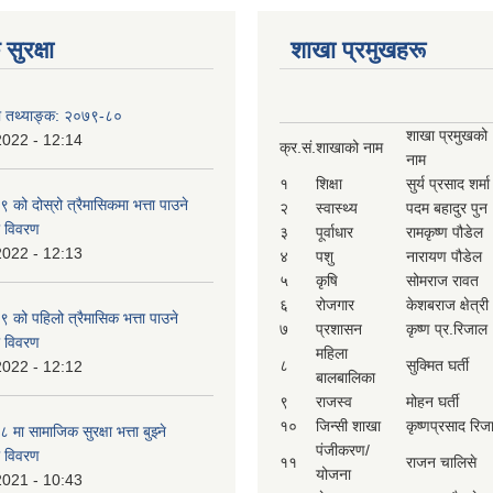
सुरक्षा
शाखा प्रमुखहरू
षा तथ्याङ्क: २०७९-८०
शाखा प्रमुखको
2022 - 12:14
क्र.सं.
शाखाको नाम
नाम
१
शिक्षा
सुर्य प्रसाद शर्मा
ो दोस्रो त्रैमासिकमा भत्ता पाउने
२
स्वास्थ्य
पदम बहादुर पुन
ो विवरण
३
पूर्वाधार
रामकृष्ण पौडेल
2022 - 12:13
४
पशु
नारायण पौडेल
५
कृषि
सोमराज रावत
६
रोजगार
केशबराज क्षेत्री
को पहिलो त्रैमासिक भत्ता पाउने
७
प्रशासन
कृष्ण प्र.रिजाल
ो विवरण
महिला
८
सुक्मित घर्ती
2022 - 12:12
बालबालिका
९
राजस्व
मोहन घर्ती
१०
जिन्सी शाखा
कृष्णप्रसाद रिज
ा सामाजिक सुरक्षा भत्ता बुझ्ने
पंजीकरण/
ो विवरण
११
राजन चालिसे
योजना
2021 - 10:43