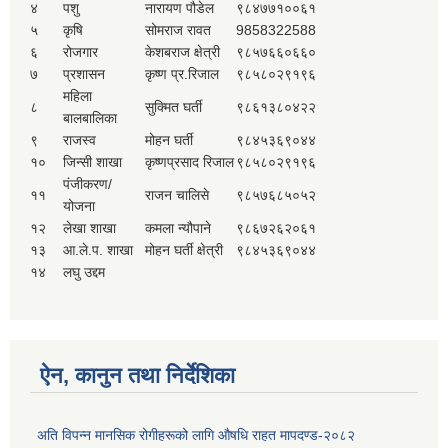
४
पशु
नारायण पौडेल
९८४७७१००६१
५
कृषि
सोमराज रावत
9858322588
६
रोजगार
केशबराज क्षेत्री
९८५७६६०६६०
७
प्रशासन
कृष्ण प्र.रिजाल
९८५८०२९१९६
महिला
८
सुक्मित घर्ती
९८६१३८०४२२
बालबालिका
९
राजस्व
मोहन घर्ती
९८४५३६९०४४
१०
जिन्सी शाखा
कृष्णप्रसाद रिजाल
९८५८०२९१९६
पंजीकरण/
११
राजन चालिसे
९८५७६८५०५२
योजना
१२
लेखा शाखा
कमला न्यौपाने
९८६७२६२०६१
१३
आ.ले.प. शाखा
मोहन घर्ती क्षेत्री
९८४५३६९०४४
१४
लघु उद्दम
ऐन, कानुन तथा निर्देशिका
अति विपन्न मानसिक रोगीहरूको लागि औषधि राहत मापदण्ड-२०८२