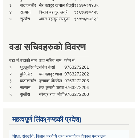
३
बाटाकाचौर
सेर बहादुर खनाल क्षेत्री
९८४७५२१४७५
४
सल्यान
किसन बहादुर खत्री
९८६७७७००२६
५
सुखौरा
अम्मर बहादुर सेरबुजा
९८५७६७७६२८
वडा सचिवहरुको विवरण
वडा नं.
वडाको नाम
वडा सचिव नाम
फोन नं.
१
धुल्लुबाँस्कोट
नविन केसी
9763272201
२
हुग्दिशिर
यम बहादुर थापा
9763272202
३
बाटाकाचौर
प्रकाश पोख्रेल
9763272203
४
सल्यान
तेज कुमारी पाध्या
9763272204
५
सुखौरा
नरेन्द्र राज जोशी
9763272200
महत्वपूर्ण लिंक(गण्डकी प्रदेश)
शिक्षा, संस्कृति, विज्ञान प्रविधि तथा सामाजिक विकास मन्त्रालय