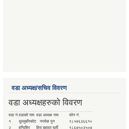
वडा अध्यक्ष/सचिव विवरण
वडा अध्यक्षहरुको विवरण
वडा नं.
वडाको नाम
वडा अध्यक्ष नाम
फोन नं.
१
धुल्लुबाँस्कोट
नरसेङ पुन
९८५७६३६६१०
२
हुग्दिशिर
हिरा बहादुर घर्ती
९८६७५०३५०७