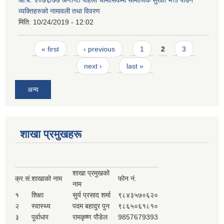
व्यक्तिहरुको नामावली तथा विवरण
मिति:
10/24/2019 - 12:02
Pages
« first
‹ previous
1
2
3
next ›
last »
अन्य
शाखा प्रमुखहरू
शाखा प्रमुखको
क्र.सं.
शाखाको नाम
फोन नं.
नाम
१
शिक्षा
सुर्य प्रसाद शर्मा
९८४३५७०६२०
२
स्वास्थ्य
पदम बहादुर पुन
९८६५०६१८१०
३
पूर्वाधार
रामकृष्ण पौडेल
9857679393