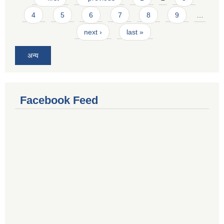
4
5
6
7
8
9
…
next ›
last »
अन्य
Facebook Feed