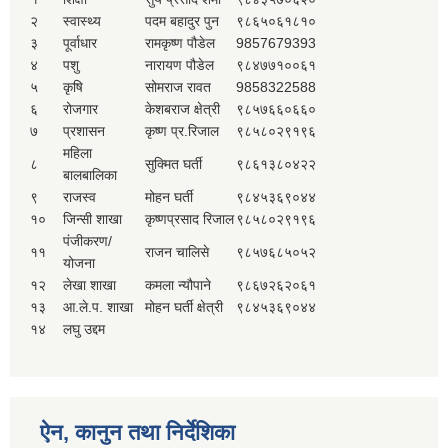
२
स्वास्थ्य
पदम बहादुर पुन
९८६५०६१८१०
३
पूर्वाधार
रामकृष्ण पौडेल
9857679393
४
पशु
नारायण पौडेल
९८४७७१००६१
५
कृषि
सोमराज रावत
9858322588
६
रोजगार
केशबराज क्षेत्री
९८५७६६०६६०
७
प्रशासन
कृष्ण प्र.रिजाल
९८५८०२९१९६
महिला
८
सुक्मित घर्ती
९८६१३८०४२२
बालबालिका
९
राजस्व
मोहन घर्ती
९८४५३६९०४४
१०
जिन्सी शाखा
कृष्णप्रसाद रिजाल
९८५८०२९१९६
पंजीकरण/
११
राजन चालिसे
९८५७६८५०५२
योजना
१२
लेखा शाखा
कमला न्यौपाने
९८६७२६२०६१
१३
आ.ले.प. शाखा
मोहन घर्ती क्षेत्री
९८४५३६९०४४
१४
लघु उद्दम
ऐन, कानुन तथा निर्देशिका