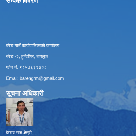
सम्पर्क विवरण
वरेङ गाउँ कार्यापालिकाको कार्यालय
बरेङ -२, हुग्दिशिर, बागलुङ
फोन नं. ९८५७६३२३२८
Email:
barengrm@gmail.com
सूचना अधिकारी
केशब राज क्षेत्री