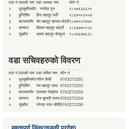
वडा नं.
वडाको नाम
वडा अध्यक्ष नाम
फोन नं.
१
धुल्लुबाँस्कोट
नरसेङ पुन
९८५७६३६६१०
२
हुग्दिशिर
हिरा बहादुर घर्ती
९८६७५०३५०७
३
बाटाकाचौर
सेर बहादुर खनाल क्षेत्री
९८४७५२१४७५
४
सल्यान
किसन बहादुर खत्री
९८६७७७००२६
५
सुखौरा
अम्मर बहादुर सेरबुजा
९८५७६७७६२८
वडा सचिवहरुको विवरण
वडा नं.
वडाको नाम
वडा सचिव नाम
फोन नं.
१
धुल्लुबाँस्कोट
नविन केसी
9763272201
२
हुग्दिशिर
यम बहादुर थापा
9763272202
३
बाटाकाचौर
प्रकाश पोख्रेल
9763272203
४
सल्यान
तेज कुमारी पाध्या
9763272204
५
सुखौरा
नरेन्द्र राज जोशी
9763272200
महत्वपूर्ण लिंक(गण्डकी प्रदेश)