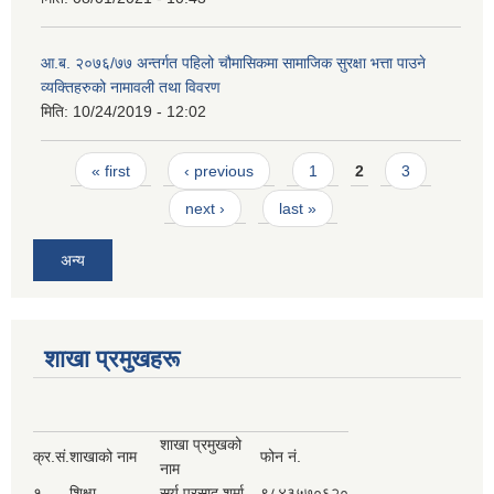
आ.ब. २०७६/७७ अन्तर्गत पहिलो चौमासिकमा सामाजिक सुरक्षा भत्ता पाउने
व्यक्तिहरुको नामावली तथा विवरण
मिति:
10/24/2019 - 12:02
Pages
« first
‹ previous
1
2
3
next ›
last »
अन्य
शाखा प्रमुखहरू
शाखा प्रमुखको
क्र.सं.
शाखाको नाम
फोन नं.
नाम
१
शिक्षा
सुर्य प्रसाद शर्मा
९८४३५७०६२०