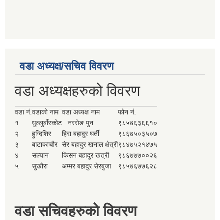
वडा अध्यक्ष/सचिव विवरण
वडा अध्यक्षहरुको विवरण
वडा नं.
वडाको नाम
वडा अध्यक्ष नाम
फोन नं.
१
धुल्लुबाँस्कोट
नरसेङ पुन
९८५७६३६६१०
२
हुग्दिशिर
हिरा बहादुर घर्ती
९८६७५०३५०७
३
बाटाकाचौर
सेर बहादुर खनाल क्षेत्री
९८४७५२१४७५
४
सल्यान
किसन बहादुर खत्री
९८६७७७००२६
५
सुखौरा
अम्मर बहादुर सेरबुजा
९८५७६७७६२८
वडा सचिवहरुको विवरण