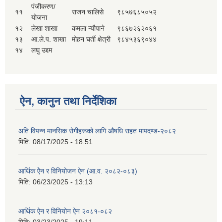
पंजीकरण/
११
राजन चालिसे
९८५७६८५०५२
योजना
१२
लेखा शाखा
कमला न्यौपाने
९८६७२६२०६१
१३
आ.ले.प. शाखा
मोहन घर्ती क्षेत्री
९८४५३६९०४४
१४
लघु उद्दम
ऐन, कानुन तथा निर्देशिका
अति विपन्न मानसिक रोगीहरूको लागि औषधि राहत मापदण्ड-२०८२
मिति:
08/17/2025 - 18:51
आर्थिक ऐेन र विनियोजन ऐन (आ.व. २०८२-०८‍३)
मिति:
06/23/2025 - 13:13
आर्थिक ऐन र विनियोन ऐन २०८१-०८२
मिति:
03/23/2025 - 19:11