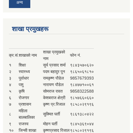
अन्य
शाखा प्रमुखहरू
शाखा प्रमुखको
क्र.सं.
शाखाको नाम
फोन नं.
नाम
१
शिक्षा
सुर्य प्रसाद शर्मा
९८४३५७०६२०
२
स्वास्थ्य
पदम बहादुर पुन
९८६५०६१८१०
३
पूर्वाधार
रामकृष्ण पौडेल
9857679393
४
पशु
नारायण पौडेल
९८४७७१००६१
५
कृषि
सोमराज रावत
9858322588
६
रोजगार
केशबराज क्षेत्री
९८५७६६०६६०
७
प्रशासन
कृष्ण प्र.रिजाल
९८५८०२९१९६
महिला
८
सुक्मित घर्ती
९८६१३८०४२२
बालबालिका
९
राजस्व
मोहन घर्ती
९८४५३६९०४४
१०
जिन्सी शाखा
कृष्णप्रसाद रिजाल
९८५८०२९१९६