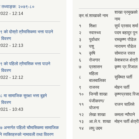
षा तथ्याङ्क: २०७९-८०
शाखा प्रमुखको
2022 - 12:14
क्र.सं.
शाखाको नाम
नाम
१
शिक्षा
सुर्य प्रसाद शर्मा
ो दोस्रो त्रैमासिकमा भत्ता पाउने
२
स्वास्थ्य
पदम बहादुर पुन
ो विवरण
३
पूर्वाधार
रामकृष्ण पौडेल
2022 - 12:13
४
पशु
नारायण पौडेल
५
कृषि
सोमराज रावत
६
रोजगार
केशबराज क्षेत्री
को पहिलो त्रैमासिक भत्ता पाउने
७
प्रशासन
कृष्ण प्र.रिजाल
ो विवरण
महिला
८
सुक्मित घर्ती
2022 - 12:12
बालबालिका
९
राजस्व
मोहन घर्ती
१०
जिन्सी शाखा
कृष्णप्रसाद रिज
ा सामाजिक सुरक्षा भत्ता बुझ्ने
पंजीकरण/
ो विवरण
११
राजन चालिसे
योजना
2021 - 10:43
१२
लेखा शाखा
कमला न्यौपाने
१३
आ.ले.प. शाखा
मोहन घर्ती क्षेत्री
 अन्तर्गत पहिलो चौमासिकमा सामाजिक
१४
लघु उद्दम
ाउने व्यक्तिहरुको नामावली तथा विवरण