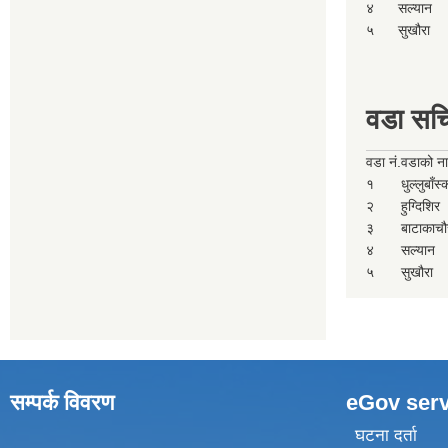
४
सल्यान
५
सुखौरा
वडा सच
वडा नं.
वडाको न
१
धुल्लुबाँस
२
हुग्दिशिर
३
बाटाकाचौ
४
सल्यान
५
सुखौरा
सम्पर्क विवरण
eGov serv
घटना दर्ता