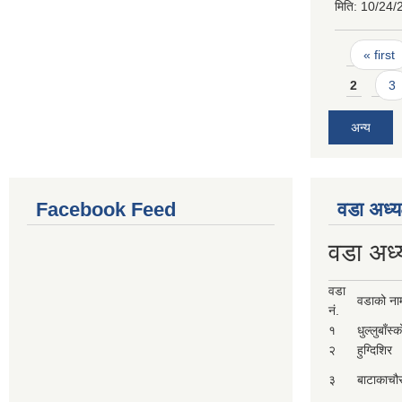
मिति:
10/24/
Pages
« first
2
3
अन्य
Facebook Feed
वडा अध्य
वडा अध्
वडा
वडाको ना
नं.
१
धुल्लुबाँस्
२
हुग्दिशिर
३
बाटाकाचौ