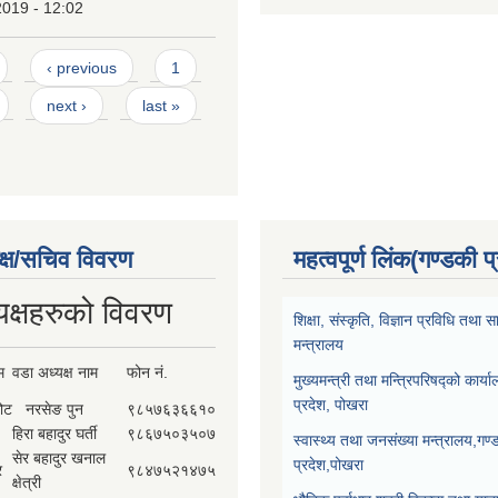
2019 - 12:02
‹ previous
1
next ›
last »
क्ष/सचिव विवरण
महत्वपूर्ण लिंक(गण्डकी प
यक्षहरुको विवरण
शिक्षा, संस्कृति, विज्ञान प्रविधि तथ
मन्त्रालय
म
वडा अध्यक्ष नाम
फोन नं.
मुख्यमन्त्री तथा मन्त्रिपरिषद्को कार्य
प्रदेश, पोखरा
कोट
नरसेङ पुन
९८५७६३६६१०
हिरा बहादुर घर्ती
९८६७५०३५०७
स्वास्थ्य तथा जनसंख्या मन्त्रालय,गण्
सेर बहादुर खनाल
प्रदेश,पोखरा
र
९८४७५२१४७५
क्षेत्री