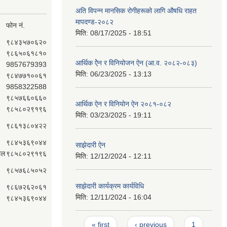
अति विपन्न मानसिक रोगीहरूको लागि औषधि राहत
मापदण्ड-२०८२
फोन नं.
मिति:
08/17/2025 - 18:51
९८४३५७०६२०
९८६५०६१८१०
आर्थिक ऐेन र विनियोजन ऐन (आ.व. २०८२-०८‍३)
9857679393
मिति:
06/23/2025 - 13:13
९८४७७१००६१
9858322588
९८५७६६०६६०
आर्थिक ऐन र विनियोन ऐन २०८१-०८२
९८५८०२९१९६
मिति:
03/23/2025 - 19:11
९८६१३८०४२२
९८४५३६९०४४
साझेदारी ऐन
ाल
९८५८०२९१९६
मिति:
12/12/2024 - 12:11
९८५७६८५०५२
साझेदारी कार्यक्रम कार्यविधि
९८६७२६२०६१
मिति:
12/11/2024 - 16:04
९८४५३६९०४४
Pages
« first
‹ previous
1