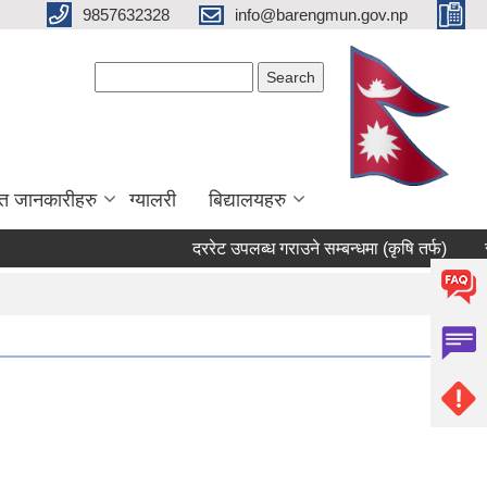
9857632328
info@barengmun.gov.np
Search form
Search
त जानकारीहरु
ग्यालरी
बिद्यालयहरु
दररेट उपलब्ध गराउने सम्बन्धमा (कृषि तर्फ)
सार्वजन