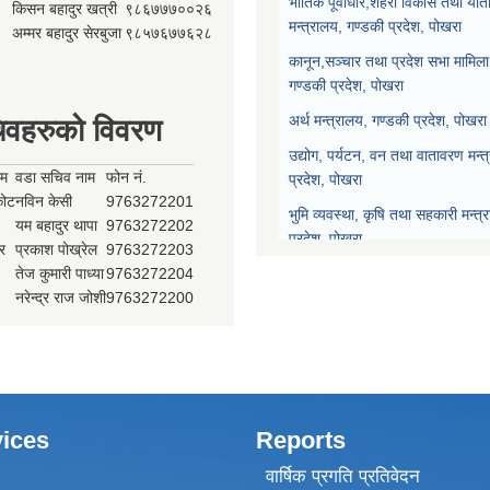
भौतिक पूर्वाधार,शहरी विकास तथा याता
किसन बहादुर खत्री
९८६७७७००२६
मन्त्रालय, गण्डकी प्रदेश, पोखरा
अम्मर बहादुर सेरबुजा
९८५७६७७६२८
कानून,सञ्चार तथा प्रदेश सभा मामिला 
गण्डकी प्रदेश, पोखरा
अर्थ मन्त्रालय, गण्डकी प्रदेश, पोखरा
िवहरुको विवरण
उद्योग, पर्यटन, वन तथा वातावरण मन्त
ाम
वडा सचिव नाम
फोन नं.
प्रदेश, पोखरा
्कोट
नविन केसी
9763272201
भुमि व्यवस्था, कृषि तथा सहकारी मन्त्
यम बहादुर थापा
9763272202
प्रदेश, पोखरा
र
प्रकाश पोख्रेल
9763272203
तेज कुमारी पाध्या
9763272204
प्रदेश नीति योजना आयोग, गण्डकी प्र
नरेन्द्र राज जोशी
9763272200
प्रदेश सभा, गण्डकी प्रदेश, पोखरा
मुख्यन्यायाधिवक्ताको कार्यालय, गण्डक
ices
Reports
वार्षिक प्रगति प्रतिवेदन