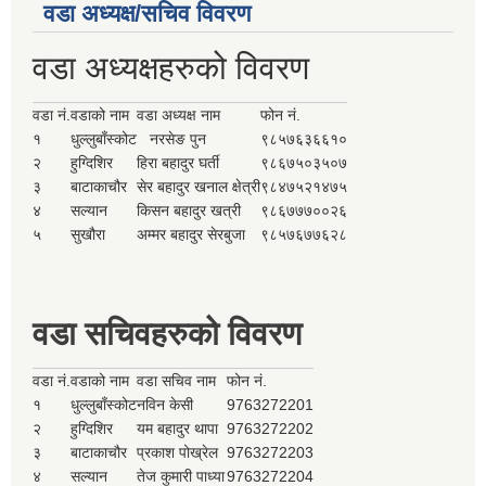
वडा अध्यक्ष/सचिव विवरण
वडा अध्यक्षहरुको विवरण
वडा नं.
वडाको नाम
वडा अध्यक्ष नाम
फोन नं.
१
धुल्लुबाँस्कोट
नरसेङ पुन
९८५७६३६६१०
२
हुग्दिशिर
हिरा बहादुर घर्ती
९८६७५०३५०७
३
बाटाकाचौर
सेर बहादुर खनाल क्षेत्री
९८४७५२१४७५
४
सल्यान
किसन बहादुर खत्री
९८६७७७००२६
५
सुखौरा
अम्मर बहादुर सेरबुजा
९८५७६७७६२८
वडा सचिवहरुको विवरण
वडा नं.
वडाको नाम
वडा सचिव नाम
फोन नं.
१
धुल्लुबाँस्कोट
नविन केसी
9763272201
२
हुग्दिशिर
यम बहादुर थापा
9763272202
३
बाटाकाचौर
प्रकाश पोख्रेल
9763272203
४
सल्यान
तेज कुमारी पाध्या
9763272204