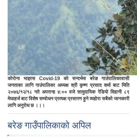
काेराेना भाइरस Covid-19 काे सन्दर्भमा बरेङ गाउंपालिकावासी
जनताका लागि गाउंपालिका अध्यक्ष श्री कृष्ण प्रसाद शर्मा बाट मिति
२०७६/१२/१८ गते अपरान्ह ४:०० वजे सामुदायिक रेडियाे विहानी ८९
मेघाहर्ज बाट विशेष सम्वाेधन प्रत्यक्ष प्रसारण हुने व्यहाेरा सबैको जानकारी
लागि अनुराेध छ ।।।
बरेङ गाउँपालिकाको अपिल