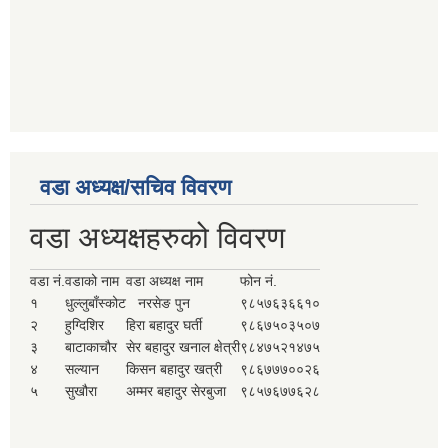
वडा अध्यक्ष/सचिव विवरण
वडा अध्यक्षहरुको विवरण
वडा नं.
वडाको नाम
वडा अध्यक्ष नाम
फोन नं.
१
धुल्लुबाँस्कोट
नरसेङ पुन
९८५७६३६६१०
२
हुग्दिशिर
हिरा बहादुर घर्ती
९८६७५०३५०७
३
बाटाकाचौर
सेर बहादुर खनाल क्षेत्री
९८४७५२१४७५
४
सल्यान
किसन बहादुर खत्री
९८६७७७००२६
५
सुखौरा
अम्मर बहादुर सेरबुजा
९८५७६७७६२८