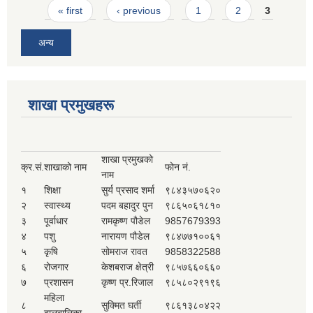
Pages
« first
‹ previous
1
2
3
अन्य
शाखा प्रमुखहरू
शाखा प्रमुखको
क्र.सं.
शाखाको नाम
फोन नं.
नाम
१
शिक्षा
सुर्य प्रसाद शर्मा
९८४३५७०६२०
२
स्वास्थ्य
पदम बहादुर पुन
९८६५०६१८१०
३
पूर्वाधार
रामकृष्ण पौडेल
9857679393
४
पशु
नारायण पौडेल
९८४७७१००६१
५
कृषि
सोमराज रावत
9858322588
६
रोजगार
केशबराज क्षेत्री
९८५७६६०६६०
७
प्रशासन
कृष्ण प्र.रिजाल
९८५८०२९१९६
महिला
८
सुक्मित घर्ती
९८६१३८०४२२