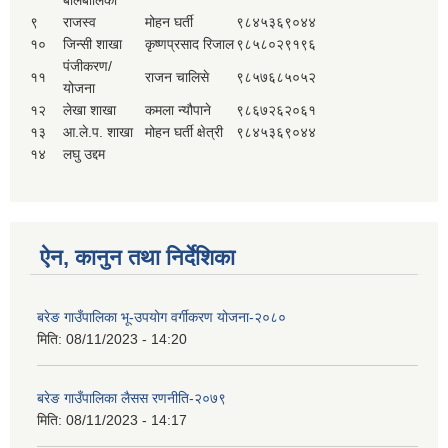
बालबालिका
९
राजस्व
मोहन घर्ती
९८४५३६९०४४
१०
जिन्सी शाखा
कृष्णप्रसाद रिजाल
९८५८०२९१९६
पंजीकरण/
११
राजन चालिसे
९८५७६८५०५२
योजना
१२
लेखा शाखा
कमला न्यौपाने
९८६७२६२०६१
१३
आ.ले.प. शाखा
मोहन घर्ती क्षेत्री
९८४५३६९०४४
१४
लघु उद्दम
ऐन, कानुन तथा निर्देशिका
बरेङ गाउँपालिका भू-उपयोग वर्गीकरण योजना-२०८०
मिति:
08/11/2023 - 14:20
बरेङ गाउँपालिका लैसस रणनीति-२०७९
मिति:
08/11/2023 - 14:17