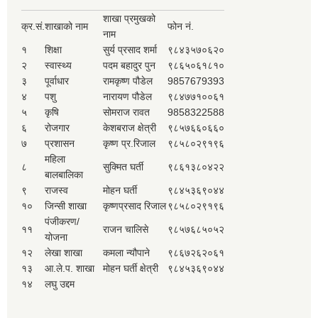
शाखा प्रमुखको
क्र.सं.
शाखाको नाम
फोन नं.
नाम
१
शिक्षा
सुर्य प्रसाद शर्मा
९८४३५७०६२०
२
स्वास्थ्य
पदम बहादुर पुन
९८६५०६१८१०
३
पूर्वाधार
रामकृष्ण पौडेल
9857679393
४
पशु
नारायण पौडेल
९८४७७१००६१
५
कृषि
सोमराज रावत
9858322588
६
रोजगार
केशबराज क्षेत्री
९८५७६६०६६०
७
प्रशासन
कृष्ण प्र.रिजाल
९८५८०२९१९६
महिला
८
सुक्मित घर्ती
९८६१३८०४२२
बालबालिका
९
राजस्व
मोहन घर्ती
९८४५३६९०४४
१०
जिन्सी शाखा
कृष्णप्रसाद रिजाल
९८५८०२९१९६
पंजीकरण/
११
राजन चालिसे
९८५७६८५०५२
योजना
१२
लेखा शाखा
कमला न्यौपाने
९८६७२६२०६१
१३
आ.ले.प. शाखा
मोहन घर्ती क्षेत्री
९८४५३६९०४४
१४
लघु उद्दम