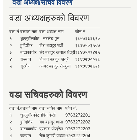
वडा अध्यक्ष/सचिव विवरण
वडा अध्यक्षहरुको विवरण
वडा नं.
वडाको नाम
वडा अध्यक्ष नाम
फोन नं.
१
धुल्लुबाँस्कोट
नरसेङ पुन
९८५७६३६६१०
२
हुग्दिशिर
हिरा बहादुर घर्ती
९८६७५०३५०७
३
बाटाकाचौर
सेर बहादुर खनाल क्षेत्री
९८४७५२१४७५
४
सल्यान
किसन बहादुर खत्री
९८६७७७००२६
५
सुखौरा
अम्मर बहादुर सेरबुजा
९८५७६७७६२८
वडा सचिवहरुको विवरण
वडा नं.
वडाको नाम
वडा सचिव नाम
फोन नं.
१
धुल्लुबाँस्कोट
नविन केसी
9763272201
२
हुग्दिशिर
यम बहादुर थापा
9763272202
३
बाटाकाचौर
प्रकाश पोख्रेल
9763272203
४
सल्यान
तेज कुमारी पाध्या
9763272204