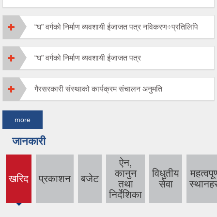
“घ” वर्गको निर्माण व्यवशायी ईजाजत पत्र नविकरण÷प्रतिलिपि
“घ” वर्गको निर्माण व्यवशायी ईजाजत पत्र
गैरसरकारी संस्थाको कार्यक्रम संचालन अनुमति
more
जानकारी
ऐन,
कानुन
विधुतीय
महत्वपूर्
खरिद
प्रकाशन
बजेट
(active
तथा
सेवा
स्थानहर
tab)
निर्देशिका