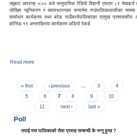
ज्यूबाट अपरान्ह ५:०० बजे सामुदायिक रेडियो विहानी एफएम ८९ मेघाहर्ज द
जोखिम न्यूनिकरण र व्यवस्थापनका सन्दर्भमा गाउंपालिकावासीका नाममा
सम्वोधन कार्यक्रम तथा बरेङ गाउँकार्यपालिकाका प्रमुख प्रशासकीय
कोभिड-१९ अन्तरक्रिया कार्यक्रम अडियो रेकर्ड
Read more
about कोभिड १९ रोकथाम सम्बन्धि बिशेष सम्बोंधन
कार्यक्रम
Pages
« first
‹ previous
…
3
4
5
6
7
8
9
10
11
next ›
last »
Poll
तपाई यस पालिकाको सेवा प्रवाह सम्बन्धी के भन्नु हुन्छ ?