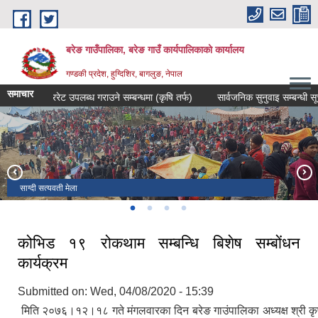
Skip to main content
बरेङ गाउँपालिका, बरेङ गाउँ कार्यपालिकाको कार्यालय
गण्डकी प्रदेश, हुग्दिशिर, बागलुङ, नेपाल
समाचार
दररेट उपलब्ध गराउने सम्बन्धमा (कृषि तर्फ)
सार्वजनिक सुनुवाइ सम्बन्धी सूचना
साग्दी सत्यवती मेला
बरेङ गाउँपालिका- कौडे को डांडामा हिमपात
साग्दी सत्यवती मन्दिर
बरेङ गा.पा बराहकोट
कोभिड १९ रोकथाम सम्बन्धि बिशेष सम्बोंधन
कार्यक्रम
Submitted on:
Wed, 04/08/2020 - 15:39
मिति २०७६।१२।१८ गते मंगलवारका दिन बरेङ गाउंपालिका अध्यक्ष श्री कृष्