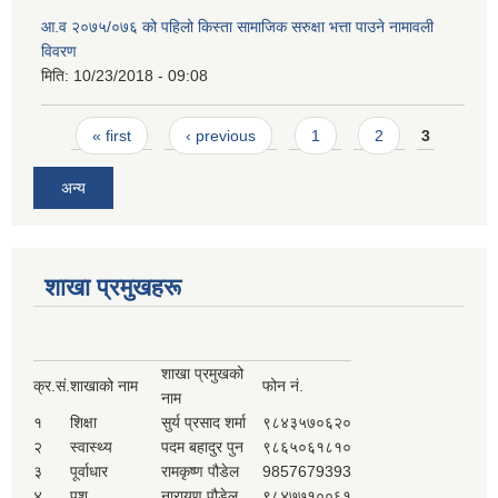
आ.व २०७५/०७६ को पहिलो किस्ता सामाजिक सरुक्षा भत्ता पाउने नामावली
विवरण
मिति:
10/23/2018 - 09:08
Pages
« first
‹ previous
1
2
3
अन्य
शाखा प्रमुखहरू
शाखा प्रमुखको
क्र.सं.
शाखाको नाम
फोन नं.
नाम
१
शिक्षा
सुर्य प्रसाद शर्मा
९८४३५७०६२०
२
स्वास्थ्य
पदम बहादुर पुन
९८६५०६१८१०
३
पूर्वाधार
रामकृष्ण पौडेल
9857679393
४
पशु
नारायण पौडेल
९८४७७१००६१