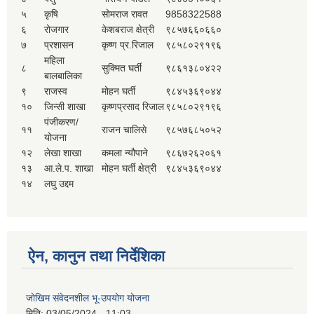
५
कृषि
सोमराज रावत
9858322588
६
रोजगार
केशबराज क्षेत्री
९८५७६६०६६०
७
प्रशासन
कृष्ण प्र.रिजाल
९८५८०२९१९६
महिला
८
सुक्मित घर्ती
९८६१३८०४२२
बालबालिका
९
राजस्व
मोहन घर्ती
९८४५३६९०४४
१०
जिन्सी शाखा
कृष्णप्रसाद रिजाल
९८५८०२९१९६
पंजीकरण/
११
राजन चालिसे
९८५७६८५०५२
योजना
१२
लेखा शाखा
कमला न्यौपाने
९८६७२६२०६१
१३
आ.ले.प. शाखा
मोहन घर्ती क्षेत्री
९८४५३६९०४४
१४
लघु उद्दम
ऐन, कानुन तथा निर्देशिका
जोखिम संवेदनशील भू-उपयोग योजना
मिति:
03/05/2024 - 11:03