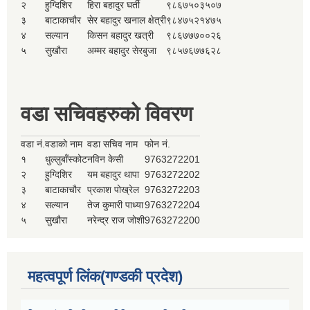
२
हुग्दिशिर
हिरा बहादुर घर्ती
९८६७५०३५०७
३
बाटाकाचौर
सेर बहादुर खनाल क्षेत्री
९८४७५२१४७५
४
सल्यान
किसन बहादुर खत्री
९८६७७७००२६
५
सुखौरा
अम्मर बहादुर सेरबुजा
९८५७६७७६२८
वडा सचिवहरुको विवरण
वडा नं.
वडाको नाम
वडा सचिव नाम
फोन नं.
१
धुल्लुबाँस्कोट
नविन केसी
9763272201
२
हुग्दिशिर
यम बहादुर थापा
9763272202
३
बाटाकाचौर
प्रकाश पोख्रेल
9763272203
४
सल्यान
तेज कुमारी पाध्या
9763272204
५
सुखौरा
नरेन्द्र राज जोशी
9763272200
महत्वपूर्ण लिंक(गण्डकी प्रदेश)