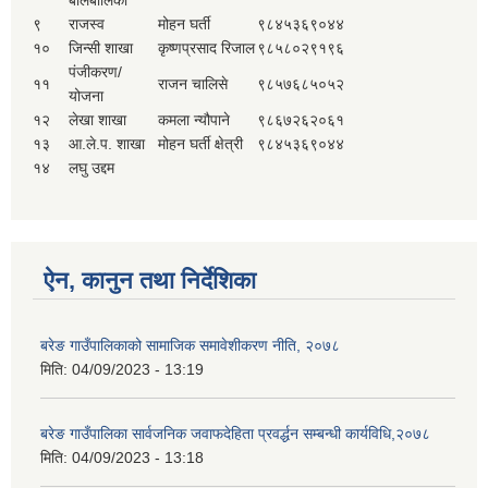
बालबालिका
९
राजस्व
मोहन घर्ती
९८४५३६९०४४
१०
जिन्सी शाखा
कृष्णप्रसाद रिजाल
९८५८०२९१९६
पंजीकरण/
११
राजन चालिसे
९८५७६८५०५२
योजना
१२
लेखा शाखा
कमला न्यौपाने
९८६७२६२०६१
१३
आ.ले.प. शाखा
मोहन घर्ती क्षेत्री
९८४५३६९०४४
१४
लघु उद्दम
ऐन, कानुन तथा निर्देशिका
बरेङ गाउँपालिकाको सामाजिक समावेशीकरण नीति, २०७८
मिति:
04/09/2023 - 13:19
बरेङ गाउँपालिका सार्वजनिक जवाफदेहिता प्रवर्द्धन सम्बन्धी कार्यविधि,२०७८
मिति:
04/09/2023 - 13:18