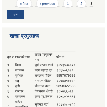
Pages
« first
‹ previous
1
2
3
अन्य
शाखा प्रमुखहरू
शाखा प्रमुखको
क्र.सं.
शाखाको नाम
फोन नं.
नाम
१
शिक्षा
सुर्य प्रसाद शर्मा
९८४३५७०६२०
२
स्वास्थ्य
पदम बहादुर पुन
९८६५०६१८१०
३
पूर्वाधार
रामकृष्ण पौडेल
9857679393
४
पशु
नारायण पौडेल
९८४७७१००६१
५
कृषि
सोमराज रावत
9858322588
६
रोजगार
केशबराज क्षेत्री
९८५७६६०६६०
७
प्रशासन
कृष्ण प्र.रिजाल
९८५८०२९१९६
महिला
८
सुक्मित घर्ती
९८६१३८०४२२