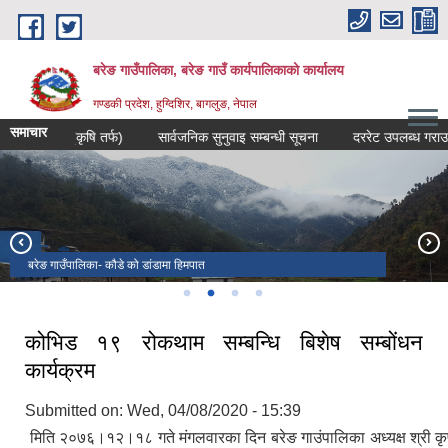
Skip to main content
बरेङ गाउँपालिका, बरेङ गाउँ कार्यपालिकाको कार्यालय
गण्डकी प्रदेश, हुग्दिशिर, बागलुङ, नेपाल
समाचार
बन्धमा (कृषि तर्फ)
सार्वजनिक सुनुवाइ सम्बन्धी सूचना
दररेट उपलब्ध गराउने सम्बन
साग्दी सत्यवती मेला
बरेङ गाउँपालिका- कौडे को डांडामा हिमपात
साग्दी सत्यवती मन्दिर
बरेङ गा.पा बराहकोट
कोभिड १९ रोकथाम सम्बन्धि बिशेष सम्बोंधन
कार्यक्रम
Submitted on:
Wed, 04/08/2020 - 15:39
मिति २०७६।१२।१८ गते मंगलवारका दिन बरेङ गाउंपालिका अध्यक्ष श्री कृष्