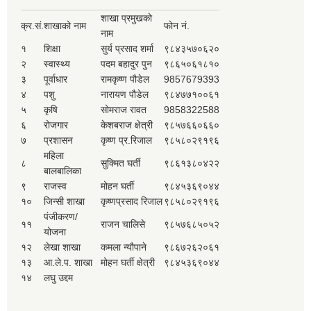
शाखा प्रमुखको
क्र.सं.
शाखाको नाम
फोन नं.
नाम
१
शिक्षा
सुर्य प्रसाद शर्मा
९८४३५७०६२०
२
स्वास्थ्य
पदम बहादुर पुन
९८६५०६१८१०
३
पूर्वाधार
रामकृष्ण पौडेल
9857679393
४
पशु
नारायण पौडेल
९८४७७१००६१
५
कृषि
सोमराज रावत
9858322588
६
रोजगार
केशबराज क्षेत्री
९८५७६६०६६०
७
प्रशासन
कृष्ण प्र.रिजाल
९८५८०२९१९६
महिला
८
सुक्मित घर्ती
९८६१३८०४२२
बालबालिका
९
राजस्व
मोहन घर्ती
९८४५३६९०४४
१०
जिन्सी शाखा
कृष्णप्रसाद रिजाल
९८५८०२९१९६
पंजीकरण/
११
राजन चालिसे
९८५७६८५०५२
योजना
१२
लेखा शाखा
कमला न्यौपाने
९८६७२६२०६१
१३
आ.ले.प. शाखा
मोहन घर्ती क्षेत्री
९८४५३६९०४४
१४
लघु उद्दम