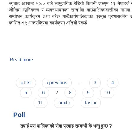
ज्यूबाट अपरान्ह ५:०० बजे सामुदायिक रेडियो विहानी एफएम ८९ मेघाहर्ज द
जोखिम न्यूनिकरण र व्यवस्थापनका सन्दर्भमा गाउंपालिकावासीका नाममा
सम्वोधन कार्यक्रम तथा बरेङ गाउँकार्यपालिकाका प्रमुख प्रशासकीय
कोभिड-१९ अन्तरक्रिया कार्यक्रम अडियो रेकर्ड
Read more
about कोभिड १९ रोकथाम सम्बन्धि बिशेष सम्बोंधन
कार्यक्रम
Pages
« first
‹ previous
…
3
4
5
6
7
8
9
10
11
next ›
last »
Poll
तपाई यस पालिकाको सेवा प्रवाह सम्बन्धी के भन्नु हुन्छ ?