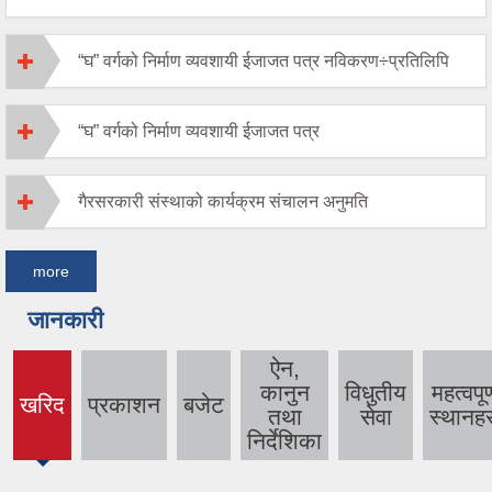
“घ” वर्गको निर्माण व्यवशायी ईजाजत पत्र नविकरण÷प्रतिलिपि
“घ” वर्गको निर्माण व्यवशायी ईजाजत पत्र
गैरसरकारी संस्थाको कार्यक्रम संचालन अनुमति
more
जानकारी
ऐन,
कानुन
विधुतीय
महत्वपूर्
खरिद
प्रकाशन
बजेट
(active
तथा
सेवा
स्थानहर
tab)
निर्देशिका