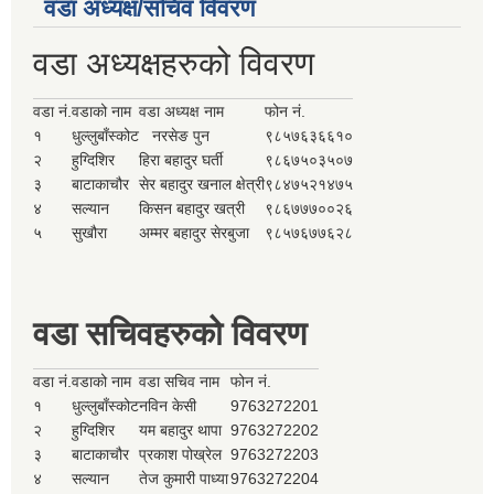
वडा अध्यक्ष/सचिव विवरण
वडा अध्यक्षहरुको विवरण
वडा नं.
वडाको नाम
वडा अध्यक्ष नाम
फोन नं.
१
धुल्लुबाँस्कोट
नरसेङ पुन
९८५७६३६६१०
२
हुग्दिशिर
हिरा बहादुर घर्ती
९८६७५०३५०७
३
बाटाकाचौर
सेर बहादुर खनाल क्षेत्री
९८४७५२१४७५
४
सल्यान
किसन बहादुर खत्री
९८६७७७००२६
५
सुखौरा
अम्मर बहादुर सेरबुजा
९८५७६७७६२८
वडा सचिवहरुको विवरण
वडा नं.
वडाको नाम
वडा सचिव नाम
फोन नं.
१
धुल्लुबाँस्कोट
नविन केसी
9763272201
२
हुग्दिशिर
यम बहादुर थापा
9763272202
३
बाटाकाचौर
प्रकाश पोख्रेल
9763272203
४
सल्यान
तेज कुमारी पाध्या
9763272204